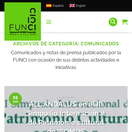
Saltar
Español
English
al
contenido
ARCHIVOS DE CATEGORÍA:
COMUNICADOS
Comunicados y notas de prensa publicados por la
FUNCI con ocasión de sus distintas actividades e
iniciativas.
25
COMUNICADOS
Jun
ALL ANDALUS en el III
Simposio Internacional
de Patrimonio cultural
de ICOMOS