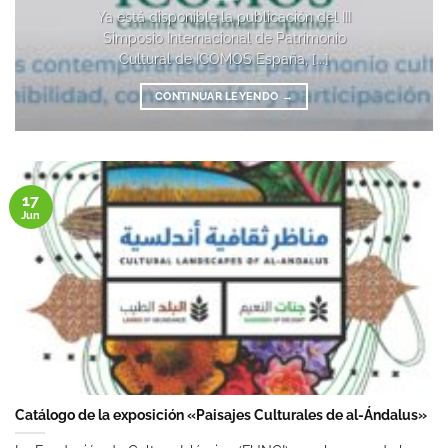
Ya está disponible la publicación del III
Simposio Internacional de Patrimonio
Cultural de ICOMOS España, [...]
CONTINUAR LEYENDO
→
17
Jun
Catálogo de la exposición «Paisajes Culturales de al-Ándalus»