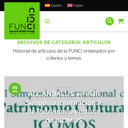
Saltar
Español
English
al
contenido
ARCHIVOS DE CATEGORÍA:
ARTÍCULOS
Historial de artículos de la FUNCI ordenados por
criterios y temas.
25
COMUNICADOS
Jun
ALL ANDALUS en el III
Simposio Internacional
de Patrimonio cultural
de ICOMOS