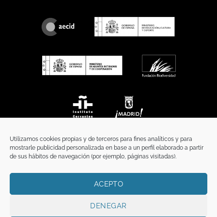
Utilizamos cookies propias y de terceros para fines analíticos y para
mostrarle publicidad personalizada en base a un perfil elaborado a partir
de sus hábitos de navegación (por ejemplo, páginas visitadas).
ACEPTO
INICIO
COMUNICACIÓN
CONTACTO
AVISO LEGAL
POLÍTICA DE PRIVACIDAD
POLÍTICA DE COOKIES
TÉRMINOS Y CONDICIONES
DENEGAR
Copyright 2026 ©
Funci
FUNCI es titular de los derechos de propiedad