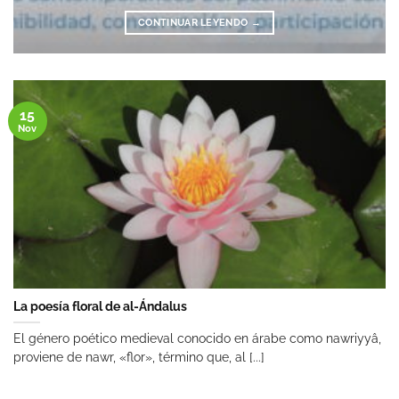
CONTINUAR LEYENDO
→
15
Nov
La poesía floral de al-Ándalus
El género poético medieval conocido en árabe como nawriyyâ,
proviene de nawr, «flor», término que, al [...]