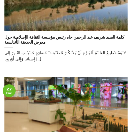
كلمة السيد شريف عبد الرحمن جاه رئيس مؤسسة الثقافة الإسلامية حول
معرض الحديقة الأندلسية
لا يَسْـتـَطيـعُ العالـَمُ اَلـيَـوْمَ أنْ يَـنـْـكُـرَ عَـظـَمَـة َ حَضارَةٍ جَلـَبـَـتِ النّـورَ إلى
إسبانيا وَإلىَ أوْروبا [...]
27
Ene