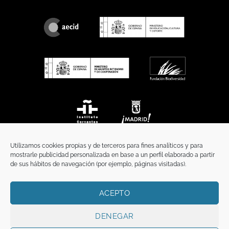
Utilizamos cookies propias y de terceros para fines analíticos y para
mostrarle publicidad personalizada en base a un perfil elaborado a partir
de sus hábitos de navegación (por ejemplo, páginas visitadas).
ACEPTO
INICIO
COMUNICACIÓN
CONTACTO
AVISO LEGAL
POLÍTICA DE PRIVACIDAD
POLÍTICA DE COOKIES
TÉRMINOS Y CONDICIONES
DENEGAR
Copyright 2026 ©
Funci
FUNCI es titular de los derechos de propiedad