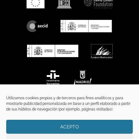
Utilizamos cookies propias y de terceros para fines analíticos y para
mostrarle publicidad personalizada en base a un perfil elaborado a partir
de sus hábitos de navegación (por ejemplo, páginas visitadas).
ACEPTO
INICIO
COMUNICACIÓN
CONTACTO
AVISO LEGAL
POLÍTICA DE PRIVACIDAD
POLÍTICA DE COOKIES