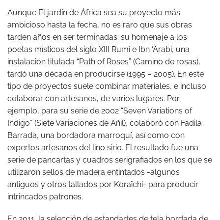
Aunque El jardín de África sea su proyecto más
ambicioso hasta la fecha, no es raro que sus obras
tarden años en ser terminadas: su homenaje a los
poetas místicos del siglo XIII Rumi e Ibn ‘Arabi, una
instalación titulada “Path of Roses” (Camino de rosas),
tardó una década en producirse (1995 – 2005). En este
tipo de proyectos suele combinar materiales, e incluso
colaborar con artesanos, de varios lugares. Por
ejemplo, para su serie de 2002 “Seven Variations of
Indigo” (Siete Variaciones de Añil), colaboró con Fadila
Barrada, una bordadora marroquí, así como con
expertos artesanos del lino sirio. El resultado fue una
serie de pancartas y cuadros serigrafiados en los que se
utilizaron sellos de madera entintados -algunos
antiguos y otros tallados por Koraïchi- para producir
intrincados patrones.
En 2011, la selección de estandartes de tela bordada de