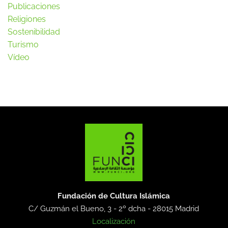
Publicaciones
Religiones
Sostenibilidad
Turismo
Vídeo
Fundación de Cultura Islámica
C/ Guzmán el Bueno, 3 - 2º dcha -
28015 Madrid
Localización