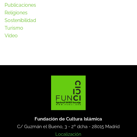
Publicaciones
Religiones
Sostenibilidad
Turismo
Vídeo
Fundación de Cultura Islámica
C/ Guzmán el Bueno, 3 - 2º dcha -
28015 Madrid
Localización