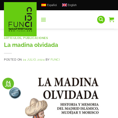
Saltar
Español
English
al
contenido
ARTÍCULOS
,
PUBLICACIONES
La madina olvidada
POSTED ON
24 JULIO, 2024
BY
FUNCI
24
Jul