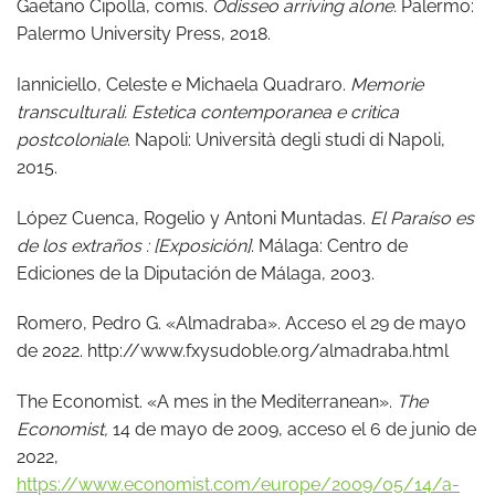
Gaetano Cipolla, comis.
Odisseo arriving alone.
Palermo:
Palermo University Press, 2018.
Ianniciello, Celeste e Michaela Quadraro.
Memorie
transculturali. Estetica contemporanea e critica
postcoloniale
. Napoli: Università degli studi di Napoli,
2015.
López Cuenca, Rogelio y Antoni Muntadas.
El Paraíso es
de los extraños : [Exposición]
. Málaga: Centro de
Ediciones de la Diputación de Málaga, 2003.
Romero, Pedro G. «Almadraba». Acceso el 29 de mayo
de 2022. http://www.fxysudoble.org/almadraba.html
The Economist. «A mes in the Mediterranean».
The
Economist,
14 de mayo de 2009, acceso el 6 de junio de
2022,
https://www.economist.com/europe/2009/05/14/a-