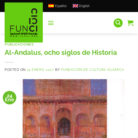
Saltar
Español
English
al
contenido
PUBLICACIONES
Al-Andalus, ocho siglos de Historia
POSTED ON
24 ENERO, 2017
BY
FUNDACIÓN DE CULTURA ISLÁMICA
24
Ene