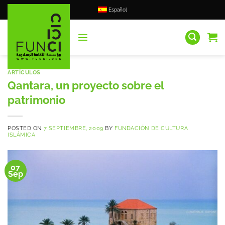
Saltar
Español
al
contenido
ARTÍCULOS
Qantara, un proyecto sobre el
patrimonio
POSTED ON
7 SEPTIEMBRE, 2009
BY
FUNDACIÓN DE CULTURA
ISLÁMICA
07
Sep