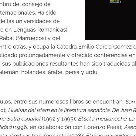
embro del consejo de
ternacionales. Ha sido
 de las universidades de
do en Lenguas Románicas),
 Rabat (Marruecos) y del
ntre otras, y ocupa la Cátedra Emilio García Gómez 
estigado prolongadamente y ofrecido conferencias en
 sus publicaciones resultantes han sido traducidas al
, alemán, holandés, árabe, persa y urdu.
culos, entre sus numerosos libros se encuentran:
San
0);
Huellas del Islam en la literatura española. De Juan R
a Sutra español
(1992 y 1995);
El sol a medianoche. La
lidad
(1996, en colaboración con Lorenzo Piera);
Ased
nta al éxtasis transformante
(1998);
El viaje maravilloso 