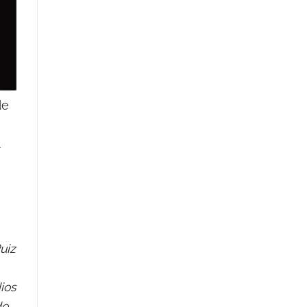
de
uiz
ios
de