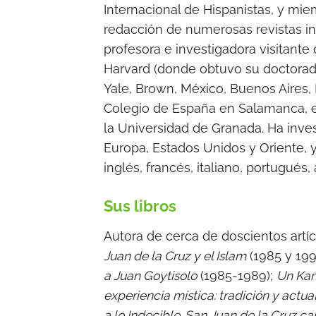
Internacional de Hispanistas, y mi
redacción de numerosas revistas in
profesora e investigadora visitante
Harvard (donde obtuvo su doctora
Yale, Brown, México, Buenos Aires,
Colegio de España en Salamanca, e
la Universidad de Granada. Ha inv
Europa, Estados Unidos y Oriente, y
inglés, francés, italiano, portugués
Sus libros
Autora de cerca de doscientos artí
Juan de la Cruz y el Islam
(1985 y 199
a Juan Goytisolo
(1985-1989);
Un Kam
experiencia mística: tradición y actua
a lo Indecible. San Juan de la Cruz ca