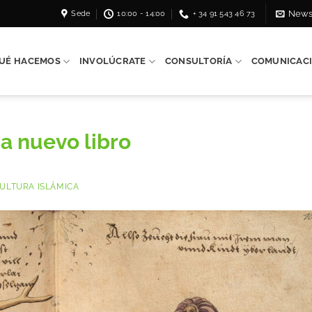
Sede
10:00 - 14:00
+ 34 91 543 46 73
News
UÉ HACEMOS
INVOLÚCRATE
CONSULTORÍA
COMUNICAC
a nuevo libro
ULTURA ISLÁMICA