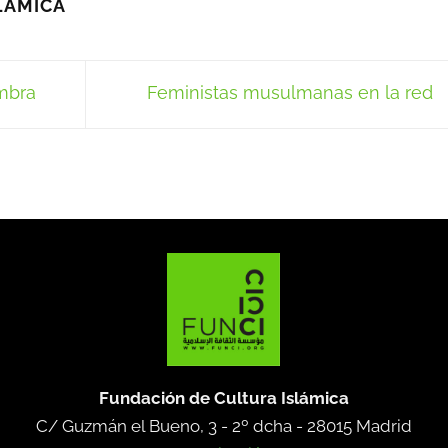
LÁMICA
ambra
Feministas musulmanas en la red
Fundación de Cultura Islámica
C/ Guzmán el Bueno, 3 - 2º dcha -
28015 Madrid