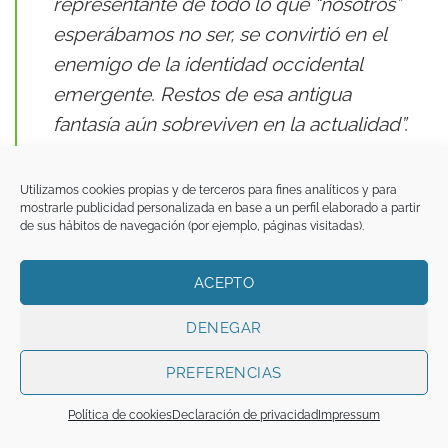
representante de todo lo que “nosotros”
esperábamos no ser, se convirtió en el
enemigo de la identidad occidental
emergente. Restos de esa antigua
fantasía aún sobreviven en la actualidad”.
(p. 30).
Utilizamos cookies propias y de terceros para fines analíticos y para
Leer la segunda parte
mostrarle publicidad personalizada en base a un perfil elaborado a partir
de sus hábitos de navegación (por ejemplo, páginas visitadas).
ACEPTO
DENEGAR
Esta entrada fue publicada en
Artículos
y etiquetada
Historia
,
Islam
,
Islamofobia
.
PREFERENCIAS
Política de cookies
Declaración de privacidad
Impressum
FUNDACIÓN DE CULTURA ISLÁMICA