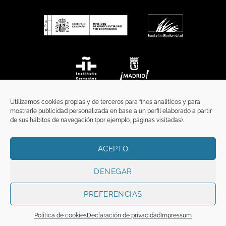
Utilizamos cookies propias y de terceros para fines analíticos y para
mostrarle publicidad personalizada en base a un perfil elaborado a partir
de sus hábitos de navegación (por ejemplo, páginas visitadas).
ACEPTO
INICIO
COMUNICACIÓN
CONTACTO
AVISO LEGAL
POLÍTICA DE PRIVACIDAD
POLÍTICA DE COOKIES
TÉRMINOS Y CONDICIONES
DENEGAR
Copyright 2026 ©
Funci
FUNCI es titular de los derechos de propiedad
intelectual e industrial de este sitio web, y es también titular o tiene la
PREFERENCIAS
correspondiente licencia sobre los derechos de propiedad intelectual,
industrial y de imagen sobre los contenidos disponibles a través del mismo.
Política de cookies
Declaración de privacidad
Impressum
Todos los derechos reservados.