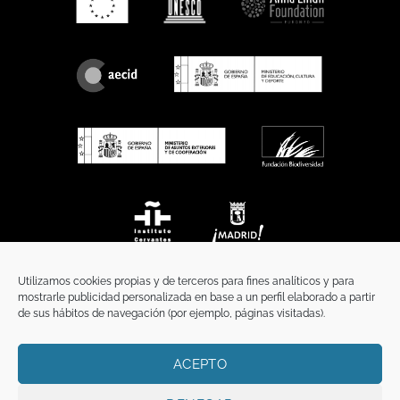
Utilizamos cookies propias y de terceros para fines analíticos y para
mostrarle publicidad personalizada en base a un perfil elaborado a partir
de sus hábitos de navegación (por ejemplo, páginas visitadas).
ACEPTO
INICIO
COMUNICACIÓN
CONTACTO
AVISO LEGAL
POLÍTICA DE PRIVACIDAD
POLÍTICA DE COOKIES