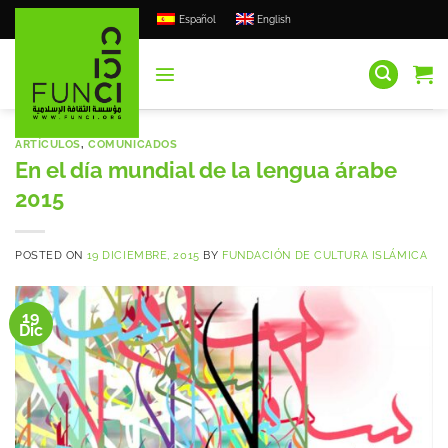
Saltar
Español
English
al
contenido
ARTÍCULOS
,
COMUNICADOS
En el día mundial de la lengua árabe
2015
POSTED ON
19 DICIEMBRE, 2015
BY
FUNDACIÓN DE CULTURA ISLÁMICA
19
Dic