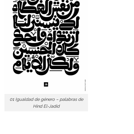
01 Igualdad de género – palabras de
Hind El-Jadid