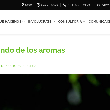
Sede
10:00 - 14:00
+ 34 91 543 46 73
News
UÉ HACEMOS
INVOLÚCRATE
CONSULTORÍA
COMUNICAC
undo de los aromas
 DE CULTURA ISLÁMICA