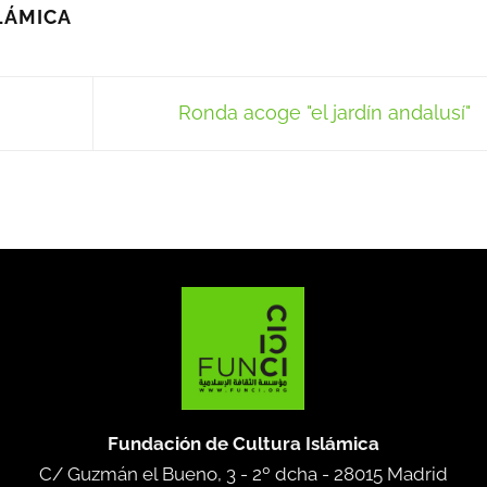
LÁMICA
Ronda acoge "el jardín andalusí"
Fundación de Cultura Islámica
C/ Guzmán el Bueno, 3 - 2º dcha -
28015 Madrid