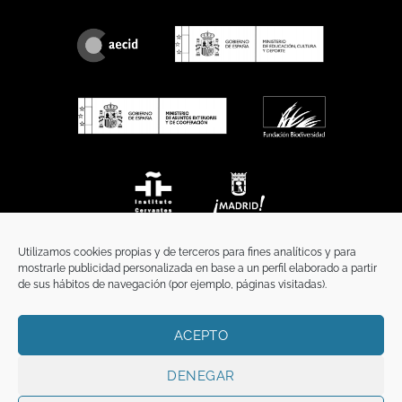
Utilizamos cookies propias y de terceros para fines analíticos y para
mostrarle publicidad personalizada en base a un perfil elaborado a partir
de sus hábitos de navegación (por ejemplo, páginas visitadas).
ACEPTO
INICIO
COMUNICACIÓN
CONTACTO
AVISO LEGAL
POLÍTICA DE PRIVACIDAD
POLÍTICA DE COOKIES
TÉRMINOS Y CONDICIONES
DENEGAR
Copyright 2026 ©
Funci
FUNCI es titular de los derechos de propiedad