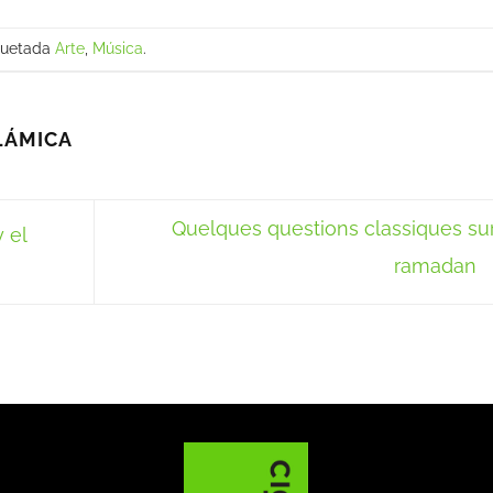
quetada
Arte
,
Música
.
LÁMICA
Quelques questions classiques sur
 el
ramadan