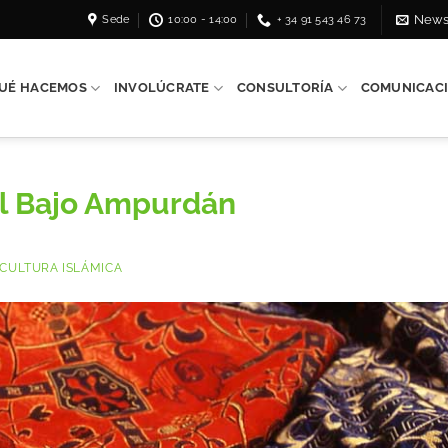
Sede
10:00 - 14:00
+ 34 91 543 46 73
News
UÉ HACEMOS
INVOLÚCRATE
CONSULTORÍA
COMUNICAC
el Bajo Ampurdán
CULTURA ISLÁMICA