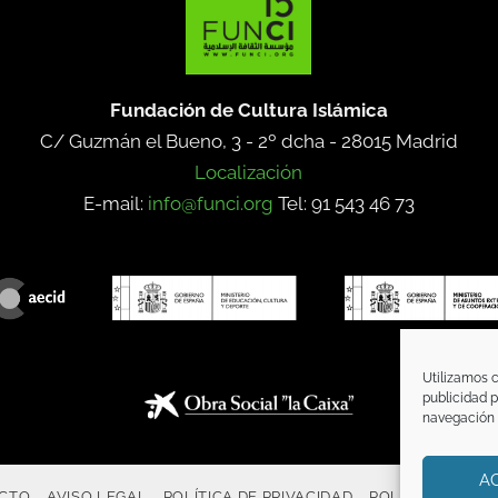
Fundación de Cultura Islámica
C/ Guzmán el Bueno, 3 - 2º dcha -
28015 Madrid
Localización
E-mail:
info@funci.org
Tel: 91 543 46 73
Utilizamos c
publicidad p
navegación (
A
CTO
AVISO LEGAL
POLÍTICA DE PRIVACIDAD
POLÍTICA DE CO