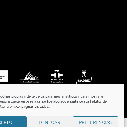
ookies propias y de terceros para fines analíticos y para mostrarle
ersonalizada en base a un perfil elaborado a partir de sus hábitos de
por ejemplo, páginas visitadas).
CEPTO
DENEGAR
PREFERENCIAS
OKIES
TÉRMINOS Y CONDICIONES