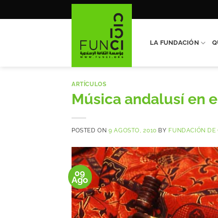
Saltar
al
contenido
LA FUNDACIÓN
Q
ARTÍCULOS
Música andalusí en 
POSTED ON
9 AGOSTO, 2010
BY
FUNDACIÓN DE 
09
Ago