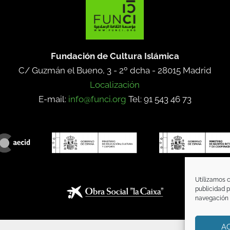
Fundación de Cultura Islámica
C/ Guzmán el Bueno, 3 - 2º dcha -
28015 Madrid
Localización
E-mail:
info@funci.org
Tel: 91 543 46 73
Utilizamos c
publicidad p
navegación (
A