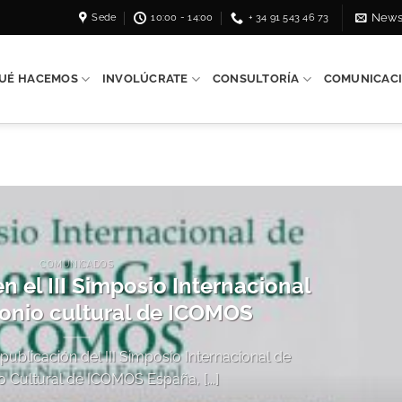
Sede
10:00 - 14:00
+ 34 91 543 46 73
News
UÉ HACEMOS
INVOLÚCRATE
CONSULTORÍA
COMUNICAC
COMUNICADOS
 el III Simposio Internacional
onio cultural de ICOMOS
 publicación del III Simposio Internacional de
o Cultural de ICOMOS España, [...]