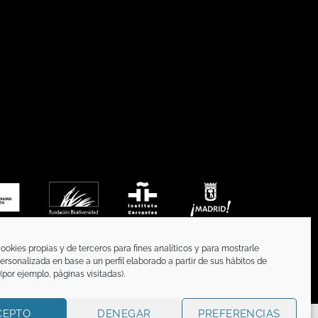
ookies propias y de terceros para fines analíticos y para mostrarle
ersonalizada en base a un perfil elaborado a partir de sus hábitos de
por ejemplo, páginas visitadas).
CEPTO
DENEGAR
PREFERENCIAS