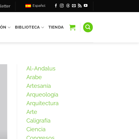
letter
Español
IÓN
BIBLIOTECA
TIENDA
Al-Andalus
Arabe
Artesanía
Arqueología
Arquitectura
Arte
Caligrafía
Ciencia
Congresos