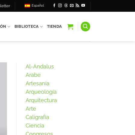
letter
Español
IÓN
BIBLIOTECA
TIENDA
Al-Andalus
Arabe
Artesanía
Arqueología
Arquitectura
Arte
Caligrafía
Ciencia
Congresos