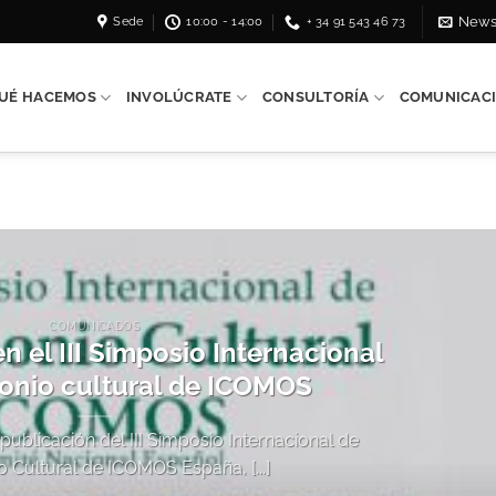
Sede
10:00 - 14:00
+ 34 91 543 46 73
News
UÉ HACEMOS
INVOLÚCRATE
CONSULTORÍA
COMUNICAC
COMUNICADOS
 el III Simposio Internacional
onio cultural de ICOMOS
 publicación del III Simposio Internacional de
o Cultural de ICOMOS España, [...]