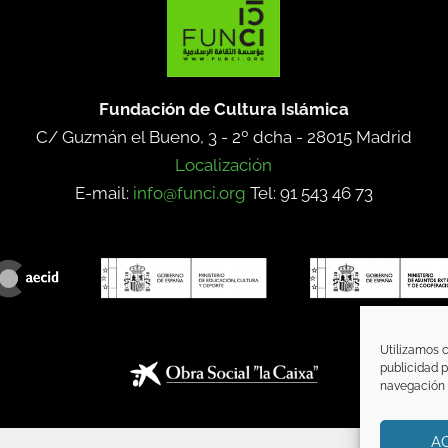
Fundación de Cultura Islámica
C/ Guzmán el Bueno, 3 - 2º dcha -
28015 Madrid
Localización
E-mail:
info@funci.org
Tel: 91 543 46 73
Utilizamos c
publicidad p
navegación (
A