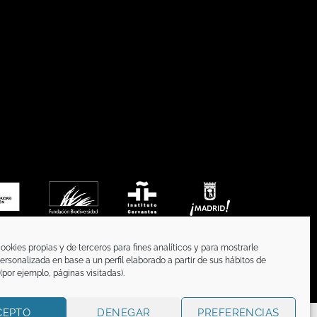
ookies propias y de terceros para fines analíticos y para mostrarle
ersonalizada en base a un perfil elaborado a partir de sus hábitos de
por ejemplo, páginas visitadas).
CEPTO
DENEGAR
PREFERENCIAS