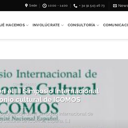
Sede
10:00 - 14:00
+ 34 91 543 46 73
News
UÉ HACEMOS
INVOLÚCRATE
CONSULTORÍA
COMUNICAC
COMUNICADOS
 el III Simposio Internacional
onio cultural de ICOMOS
 publicación del III Simposio Internacional de
o Cultural de ICOMOS España, [...]