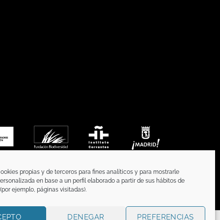
ookies propias y de terceros para fines analíticos y para mostrarle
ersonalizada en base a un perfil elaborado a partir de sus hábitos de
por ejemplo, páginas visitadas).
CEPTO
DENEGAR
PREFERENCIAS