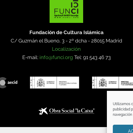
Fundación de Cultura Islámica
C/ Guzmán el Bueno, 3 - 2º dcha -
28015 Madrid
Localización
E-mail:
info@funci.org
Tel: 91 543 46 73
Utilizamos c
publicidad p
navegación (
A