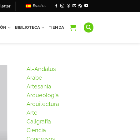
letter
Español
IÓN
BIBLIOTECA
TIENDA
Al-Andalus
Arabe
Artesanía
Arqueología
Arquitectura
Arte
Caligrafía
Ciencia
Congresos