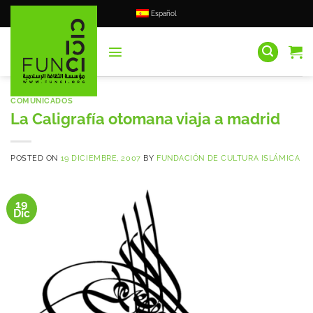
Saltar
Español
al
contenido
COMUNICADOS
La Caligrafía otomana viaja a madrid
POSTED ON
19 DICIEMBRE, 2007
BY
FUNDACIÓN DE CULTURA ISLÁMICA
19
Dic