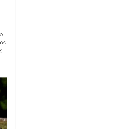
to
mos
as