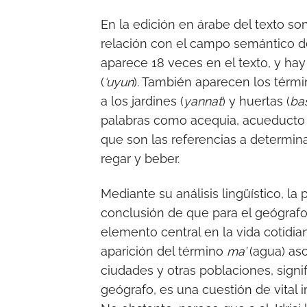
En la edición en árabe del texto s
relación con el campo semántico de
aparece 18 veces en el texto, y hay
(
‘uyun
)
.
También aparecen los términ
a los jardines (
yannat
) y huertas (
ba
palabras como acequia, acueducto 
que son las referencias a determi
regar y beber.
Mediante su análisis lingüístico, la 
conclusión de que para el geógrafo
elemento central en la vida cotidian
aparición del término
ma’
(agua) aso
ciudades y otras poblaciones, signi
geógrafo, es una cuestión de vital i