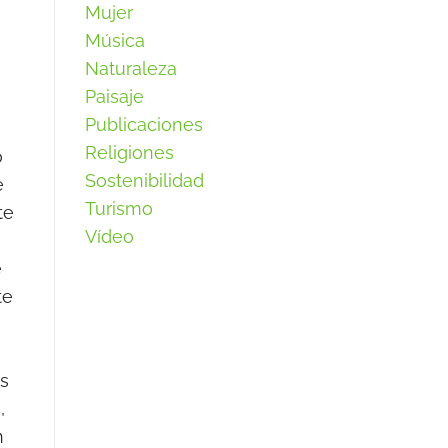
Mujer
Música
Naturaleza
Paisaje
Publicaciones
Religiones
o
Sostenibilidad
e
Turismo
te
Vídeo
e
te
os
,
n