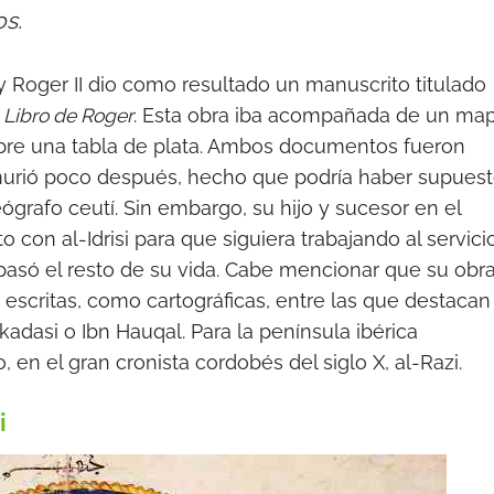
s.
y Roger II dio como resultado un manuscrito titulado
o
Libro de Roger
. Esta obra iba acompañada de un ma
bre una tabla de plata. Ambos documentos fueron
 murió poco después, hecho que podría haber supues
geógrafo ceutí. Sin embargo, su hijo y sucesor en el
to con al-Idrisi para que siguiera trabajando al servici
e pasó el resto de su vida. Cabe mencionar que su obr
 escritas, como cartográficas, entre las que destacan
adasi o Ibn Hauqal. Para la península ibérica
 en el gran cronista cordobés del siglo X, al-Razi.
i