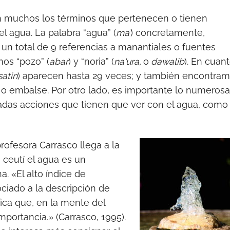
on muchos los términos que pertenecen o tienen
l agua. La palabra “agua” (
ma’
) concretamente,
 un total de 9 referencias a manantiales o fuentes
os “pozo” (
abar
) y “noria” (
na‘ura,
o
dawalib
). En cuan
satin
) aparecen hasta 29 veces; y también encontra
o embalse. Por otro lado, es importante lo numeros
nadas acciones que tienen que ver con el agua, como
profesora Carrasco llega a la
 ceutí el agua es un
a. «El alto índice de
ciado a la descripción de
fica que, en la mente del
mportancia.» (Carrasco, 1995).