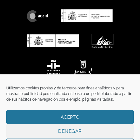
Utilizamos cookies propias y de terceros para fines analíticos y para
mostrarle publicidad personalizada en base a un perfil elaborado a partir
de sus hábitos de navegación (por ejemplo, páginas visitadas).
ACEPTO
INICIO
COMUNICACIÓN
CONTACTO
AVISO LEGAL
POLÍTICA DE PRIVACIDAD
POLÍTICA DE COOKIES
TÉRMINOS Y CONDICIONES
DENEGAR
Copyright 2026 ©
Funci
FUNCI es titular de los derechos de propiedad