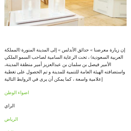
إن زيارة معرضنا » حدائق الأندلس » إلى المدينة المنورة (المملكة
العربية السعودية) ، تحت الرعاية السامية لصاحب السمو الملكي
الأمير فيصل بن سلمان بن عبدالعزيز أمير منطقة المدينة،
واستضافته الهيئة العامة للتنمية للمدينة و تم الحصول على تغطية
إعلامية واسعة ، كما يمكن أن يرى في الروابط التالية
اضواء الوطن
الراي
الرياض