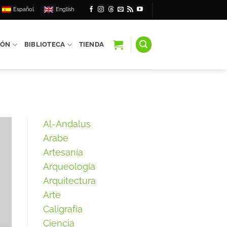
Español
English
IÓN
BIBLIOTECA
TIENDA
Al-Andalus
Arabe
Artesanía
Arqueología
Arquitectura
Arte
Caligrafía
Ciencia