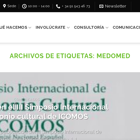
Sede
10:00 - 14:00
+ 34 91 543 46 73
Newsletter
UÉ HACEMOS
INVOLÚCRATE
CONSULTORÍA
COMUNICAC
ARCHIVOS DE ETIQUETAS:
MEDOMED
COMUNICADOS
 el III Simposio Internacional
onio cultural de ICOMOS
 publicación del III Simposio Internacional de
o Cultural de ICOMOS España, [...]