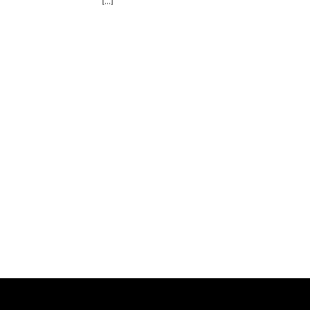
[...]