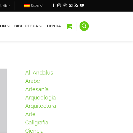
letter
Español
IÓN
BIBLIOTECA
TIENDA
Al-Andalus
Arabe
Artesanía
Arqueología
Arquitectura
Arte
Caligrafía
Ciencia