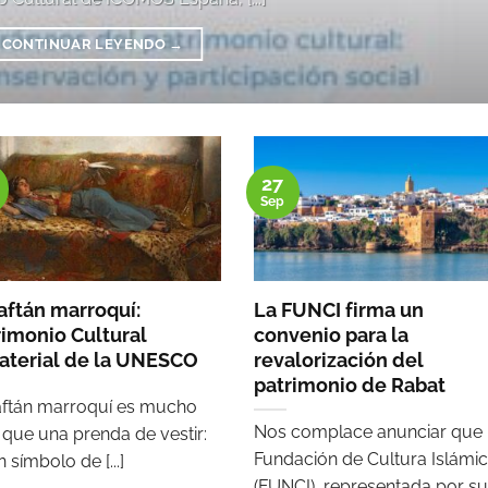
CONTINUAR LEYENDO
→
27
Sep
caftán marroquí:
La FUNCI firma un
rimonio Cultural
convenio para la
aterial de la UNESCO
revalorización del
patrimonio de Rabat
aftán marroquí es mucho
Nos complace anunciar que 
que una prenda de vestir:
Fundación de Cultura Islámi
 símbolo de [...]
(FUNCI), representada por su