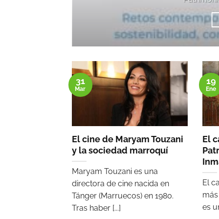
19
31
Ene
Mar
El cine de Maryam Touzani
El 
y la sociedad marroquí
Pat
Inm
Maryam Touzani es una
El c
directora de cine nacida en
más 
Tánger (Marruecos) en 1980.
es un
Tras haber [...]