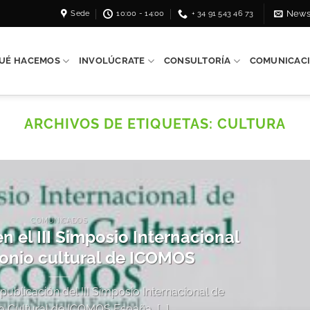
Sede
10:00 - 14:00
+ 34 91 543 46 73
News
UÉ HACEMOS
INVOLÚCRATE
CONSULTORÍA
COMUNICAC
ARCHIVOS DE ETIQUETAS:
CULTURA
COMUNICADOS
 el III Simposio Internacional
onio cultural de ICOMOS
 publicación del III Simposio Internacional de
o Cultural de ICOMOS España, [...]