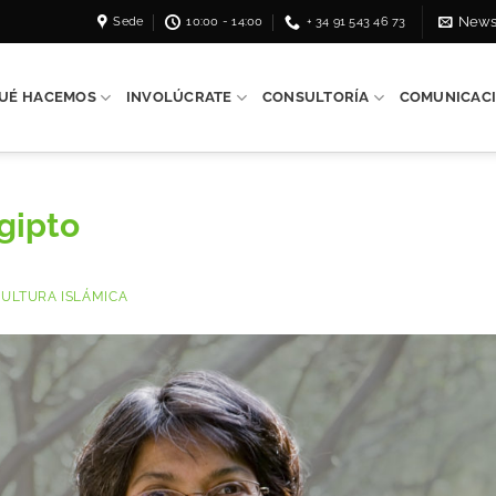
Sede
10:00 - 14:00
+ 34 91 543 46 73
News
UÉ HACEMOS
INVOLÚCRATE
CONSULTORÍA
COMUNICAC
gipto
ULTURA ISLÁMICA