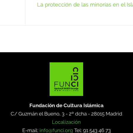
La protección de las minorías en el Is
Fundación de Cultura Islámica
C/ Guzmán el Bueno, 3 - 2º dcha -
28015 Madrid
Localización
E-mail:
info@funci.org
Tel: 91 543 46 73