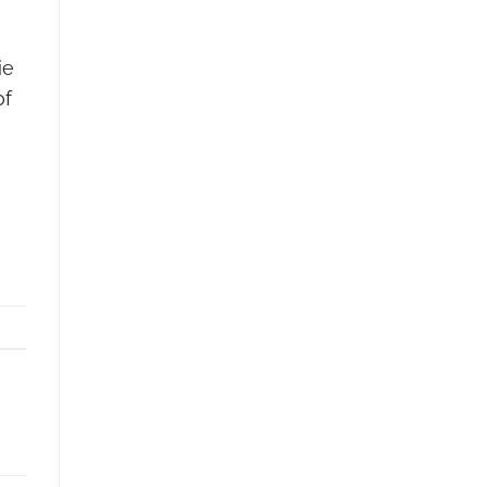
e
ie
of