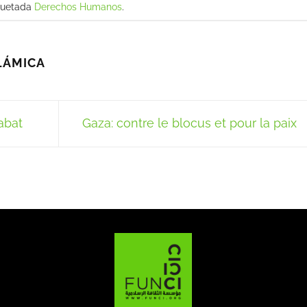
quetada
Derechos Humanos
.
LÁMICA
abat
Gaza: contre le blocus et pour la paix