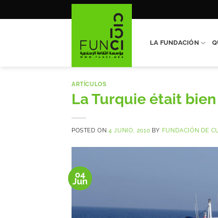
Saltar
al
contenido
LA FUNDACIÓN
Q
ARTÍCULOS
La Turquie était bien
POSTED ON
4 JUNIO, 2010
BY
FUNDACIÓN DE C
04
Jun