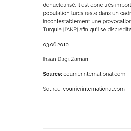
dénucléarisé. Il est donc très impo
population turcs reste dans un cadr
incontestablement une provocation 
Turquie [l’AKP] afin qu’il se discré
03.06.2010
Ihsan Dagi. Zaman
Source:
courrierinternational.com
Source: courrierinternational.com