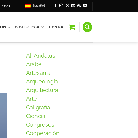
letter
Español
IÓN
BIBLIOTECA
TIENDA
Al-Andalus
Arabe
Artesanía
Arqueología
Arquitectura
Arte
Caligrafía
Ciencia
Congresos
Cooperación