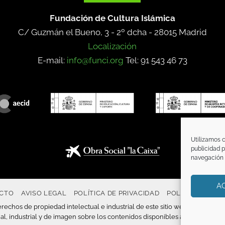
Fundación de Cultura Islámica
C/ Guzmán el Bueno, 3 - 2º dcha -
28015 Madrid
Localización
E-mail:
info@funci.org
Tel: 91 543 46 73
Utilizamos c
publicidad p
navegación (
A
CTO
AVISO LEGAL
POLÍTICA DE PRIVACIDAD
POLÍTICA DE CO
rechos de propiedad intelectual e industrial de este sitio web, y es tambié
al, industrial y de imagen sobre los contenidos disponibles a través del m