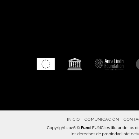
INICIO
COMUNICACIÓN
CONTA
Copyright 2026 ©
Funci
FUNCI es titular de los de
los derechos de propiedad intelectu