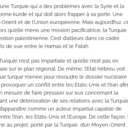
ec une Turquie qui a des problèmes avec la Syrie et la
ème kurde et qui doit alors frapper à sa porte. Une
Orient et de l’Union européenne. Mais aujourd’hui, c’
lors qu’elle mène une mission pacificatrice, la Turquie
estion palestinienne. C’est d’ailleurs dans ce cadre
nts de vue entre le Hamas et le Fatah.
Turquie n’est pas impartiale et qu’elle n’est pas en
x sur le plan régional. De même, l’Etat hébreu voit
ique turque menée pour résoudre le dossier nucléaire
 provoquer un conflit entre les Etats-Unis et l’Iran afi
 en mesure de faire pression sur eux concernant la
nt une détérioration de ses relations avec la Turquie
d’apparaître comme un acteur impartial capable de
re l’Iran, les Etats-Unis et l’Europe. De cette façon, 
e au projet, porté par la Turquie, d’un Moyen-Orient