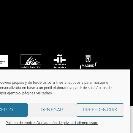
ookies propias y de terceros para fines analíticos y para mostrarle
ersonalizada en base a un perfil elaborado a partir de sus hábitos de
por ejemplo, páginas visitadas).
CEPTO
DENEGAR
PREFERENCIAS
OKIES
TÉRMINOS Y CONDICIONES
n titular o tiene la correspondiente licencia sobre
Política de cookies
Declaración de privacidad
Impressum
ismo. Todos los derechos reservados.