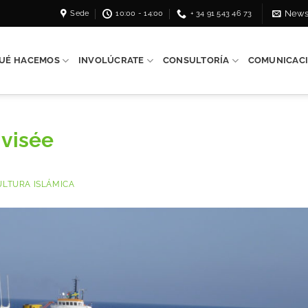
Sede
10:00 - 14:00
+ 34 91 543 46 73
News
UÉ HACEMOS
INVOLÚCRATE
CONSULTORÍA
COMUNICAC
 visée
ULTURA ISLÁMICA