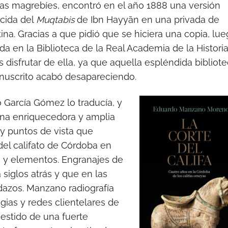
cas magrebíes, encontró en el año 1888 una versión
cida del
Muqtabis
de Ibn Hayyān en una privada de
ina. Gracias a que pidió que se hiciera una copia, lu
da en la Biblioteca de la Real Academia de la Historia
disfrutar de ella, ya que aquella espléndida bibliot
anuscrito acabó desapareciendo.
 García Gómez lo traducía, y
na enriquecedora y amplia
 y puntos de vista que
el califato de Córdoba en
s y elementos. Engranajes de
 siglos atrás y que en las
dazos. Manzano radiografía
egias y redes clientelares de
vestido de una fuerte