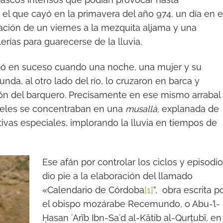
l que cayó en la primavera del año 974, un día en e
ación de un viernes a la mezquita aljama y una
ías para guarecerse de la lluvia.
abó en suceso cuando una noche, una mujer y su
da, al otro lado del río, lo cruzaron en barca y
ón del barquero. Precisamente en ese mismo arrabal
fieles se concentraban en una
musallà,
explanada de
ativas especiales, implorando la lluvia en tiempos de
Ese afán por controlar los ciclos y episodi
dio pie a la elaboración del llamado
«Calendario de Córdoba
[1]
”, obra escrita p
el obispo mozárabe Recemundo, o Abu-’l-
Ḥasan ʿArīb Ibn-Saʿd al-Kātib al-Qurṭubī, en