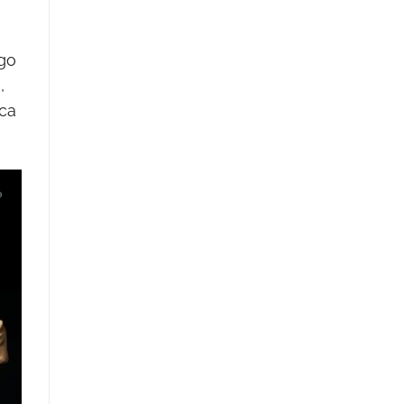
ego
,
eca