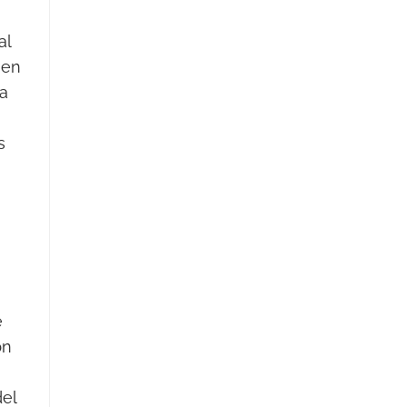
al
 en
la
s
e
bn
el