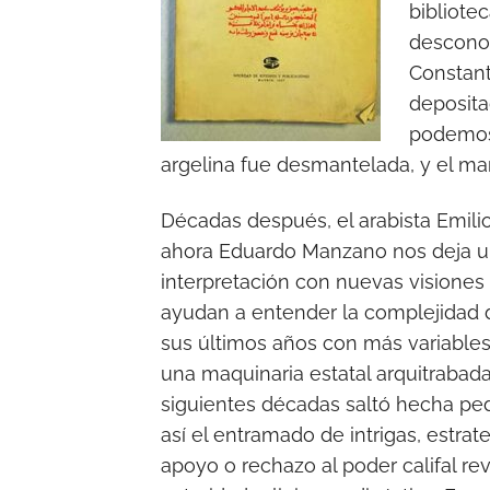
bibliote
descono
Constant
deposita
podemos 
argelina fue desmantelada, y el m
Décadas después, el arabista Emilio
ahora Eduardo Manzano nos deja u
interpretación con nuevas visiones
ayudan a entender la complejidad d
sus últimos años con más variable
una maquinaria estatal arquitrabada
siguientes décadas saltó hecha pe
así el entramado de intrigas, estrat
apoyo o rechazo al poder califal re