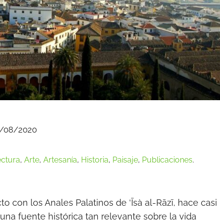
/08/2020
ectura
,
Arte
,
Artesanía
,
Historia
,
Paisaje
,
Publicaciones
.
o con los Anales Palatinos de ‘Īsà al-Rāzī, hace casi
na fuente histórica tan relevante sobre la vida