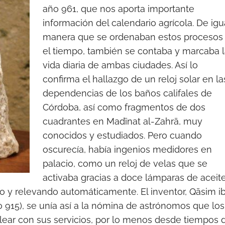
año 961, que nos aporta importante
información del calendario agrícola. De igu
manera que se ordenaban estos procesos
el tiempo, también se contaba y marcaba 
vida diaria de ambas ciudades. Así lo
confirma el hallazgo de un reloj solar en la
dependencias de los baños califales de
Córdoba, así como fragmentos de dos
cuadrantes en Madīnat al-Zahrā, muy
conocidos y estudiados. Pero cuando
oscurecía, había ingenios medidores en
palacio, como un reloj de velas que se
activaba gracias a doce lámparas de aceit
o y relevando automáticamente. El inventor, Qāsim i
ño 915), se unía así a la nómina de astrónomos que los
ar con sus servicios, por lo menos desde tiempos d