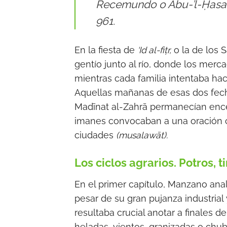
Recemundo o Abu-’l-Ḥasan 
961.
En la fiesta de
‘Id al-fiṭr,
o la de los S
gentío junto al río, donde los mer
mientras cada familia intentaba ha
Aquellas mañanas de esas dos fech
Madīnat al-Zahrā permanecían ence
imanes convocaban a una oración col
ciudades
(musalawāt).
Los ciclos agrarios. Potros, t
En el primer capítulo, Manzano ana
pesar de su gran pujanza industrial
resultaba crucial anotar a finales 
heladas, vientos, granizadas o chu