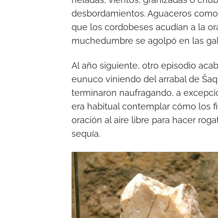
desbordamientos. Aguaceros como e
que los cordobeses acudían a la or
muchedumbre se agolpó en las galer
Al año siguiente, otro episodio ac
eunuco viniendo del arrabal de Šaqun
terminaron naufragando, a excepci
era habitual contemplar cómo los 
oración al aire libre para hacer rog
sequía.