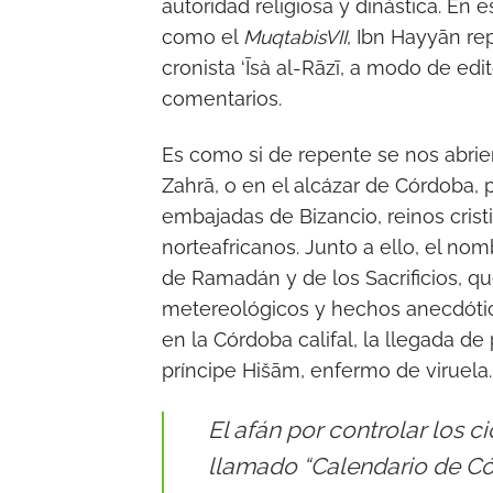
autoridad religiosa y dinástica. En
como el
MuqtabisVII
, Ibn Hayyān re
cronista ‘Īsà al-Rāzī, a modo de ed
comentarios.
Es como si de repente se nos abriera
Zahrā, o en el alcázar de Córdoba
embajadas de Bizancio, reinos crist
norteafricanos. Junto a ello, el nom
de Ramadán y de los Sacrificios, qu
metereológicos y hechos anecdótico
en la Córdoba califal, la llegada d
príncipe Hišām, enfermo de viruela.
El afán por controlar los ci
llamado “Calendario de Có