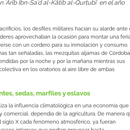
ʿArīb Ibn-Saʿd al-Kātib al-Qurṭubī en el año
acrificios, los desfiles militares hacían su alarde ante 
caderes aprovechaban la ocasión para montar una feria
cerse con un cordero para su inmolación y consumo.
as tan señaladas, las mezquitas aljamas de Córdoba
ndidas por la noche y por la mañana mientras sus
ectiva en los oratorios al aire libre de ambas
intes, sedas, marfiles y eslavos
liza la influencia climatológica en una economía que
 y comercial, dependía de la agricultura. De manera 
del siglo X cada fenómeno atmosférico, ya fueran
bascos intensos que podían provocar hasta