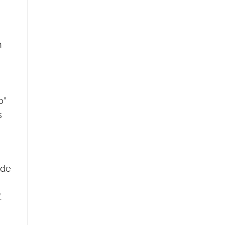
n
o”
s
 de
.