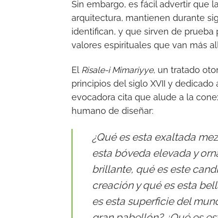
Sin embargo, es fácil advertir que 
arquitectura, mantienen durante sig
identifican, y que sirven de prueba
valores espirituales que van más a
El
Risale-i Mimariyye
, un tratado ot
principios del siglo XVII y dedicad
evocadora cita que alude a la conex
humano de diseñar:
¿Qué es esta exaltada mezq
esta bóveda elevada y or
brillante, qué es este can
creación y qué es esta bel
es esta superficie del mun
gran pabellón? ¿Qué es est