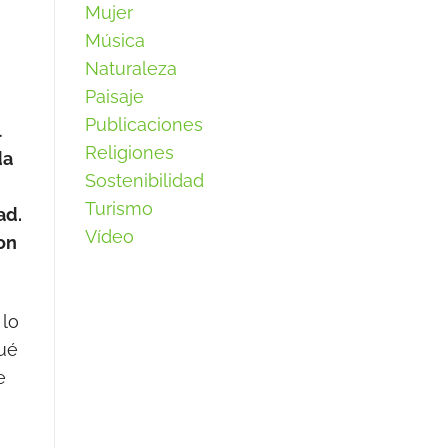
Mujer
Música
Naturaleza
Paisaje
Publicaciones
l
Religiones
da
Sostenibilidad
Turismo
ad.
Vídeo
on
 lo
qué
e