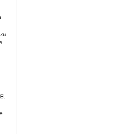
a
eza
a
a
El
de