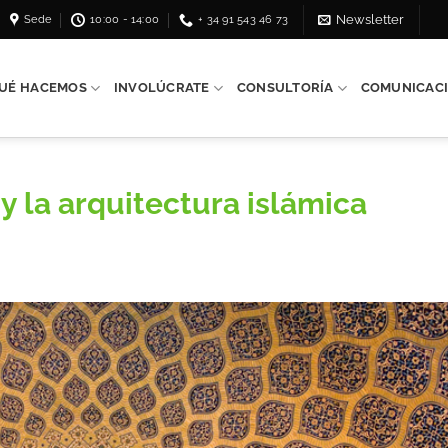
Sede
10:00 - 14:00
+ 34 91 543 46 73
Newsletter
UÉ HACEMOS
INVOLÚCRATE
CONSULTORÍA
COMUNICAC
 y la arquitectura islámica