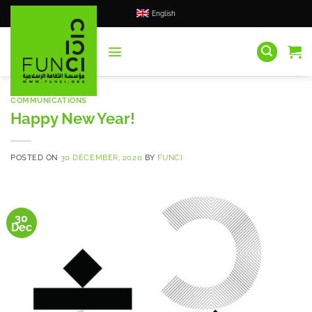
Skip
English
to
content
COMMUNICATIONS
Happy New Year!
POSTED ON
30 DECEMBER, 2020
BY
FUNCI
30
Dec