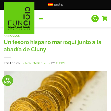
Saltar
Español
al
contenido
ARTÍCULOS
Un tesoro hispano marroquí junto a la
abadía de Cluny
POSTED ON
17 NOVIEMBRE, 2017
BY
FUNCI
17
Nov