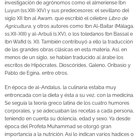
investigación de agrónomos como el almeriense Ibn
Luyun (ss.XIII-XIV) y sus predecesores: el sevillano del
siglo XII Ibn al Awam, que escribió el célebre
Libro de
Agricultura,
y otros autores como Ibn Al-Baitar (Málaga,
ss.XII-XIII) y al-Arbuli (s.XV), o los toledanos Ibn Bassal e
Ibn Wafid (s. XI). También contribuyó a ello la traducción
de las grandes obras clásicas en esta materia. Así, en
menos de un siglo, se habían traducido al árabe los
escritos de Hipócrates, Dioscórides, Galeno, Oribasio y
Pablo de Egina, entre otros.
En época de al-Andalus, la culinaria estaba muy
entroncada con la dieta y ésta a su vez, con la medicina.
Se seguía la teoría greco latina de los cuatro humores
corporales, y se adecuaban las recetas a cada persona,
teniendo en cuenta su dolencia, edad y sexo. Ya desde
época del Profeta Muhammad se otorgó gran
importancia a la nutrición. Así lo indican varios hadices o