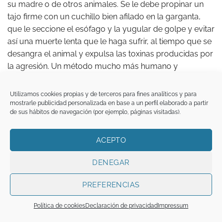
su madre o de otros animales. Se le debe propinar un
tajo firme con un cuchillo bien afilado en la garganta,
que le seccione el esófago y la yugular de golpe y evitar
así una muerte lenta que le haga sufrir, al tiempo que se
desangra el animal y expulsa las toxinas producidas por
la agresión. Un método mucho más humano y
saludable, aunque pueda parecer sanguinolento, que
los actuales sistemas de electrocución.
Utilizamos cookies propias y de terceros para fines analíticos y para
mostrarle publicidad personalizada en base a un perfil elaborado a partir
de sus hábitos de navegación (por ejemplo, páginas visitadas).
Los guisos andalusíes de carne se liaban con pan
migado y huevo, tanto escalfado como cocido y
picado, como sucede con la pepitoria española, a la
ACEPTO
que se añade unas yemas cocidas. Un plato, por cierto,
DENEGAR
la gallina en pepitoria, típicamente andalusí.
PREFERENCIAS
La caza era una actividad muy apreciada. Fueron los
árabes quienes introdujeron en España la caza con
Política de cookies
Declaración de privacidad
Impressum
águilas y halcones, aunque también empleaban perros