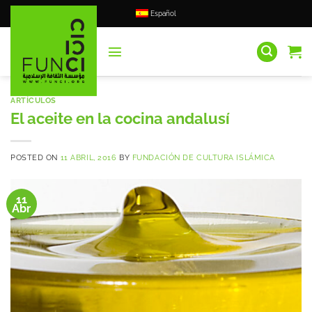
Saltar
Español
al
contenido
ARTÍCULOS
El aceite en la cocina andalusí
POSTED ON
11 ABRIL, 2016
BY
FUNDACIÓN DE CULTURA ISLÁMICA
11
Abr