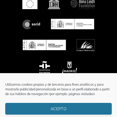
Utilizamos cookies propias y de terceros para fines analíticos y para
mostrarle publicidad personalizada en base a un perfil elaborado a partir
de sus hábitos de navegación (por ejemplo, páginas visitadas).
ACEPTO
INICIO
COMUNICACIÓN
CONTACTO
AVISO LEGAL
POLÍTICA DE PRIVACIDAD
POLÍTICA DE COOKIES