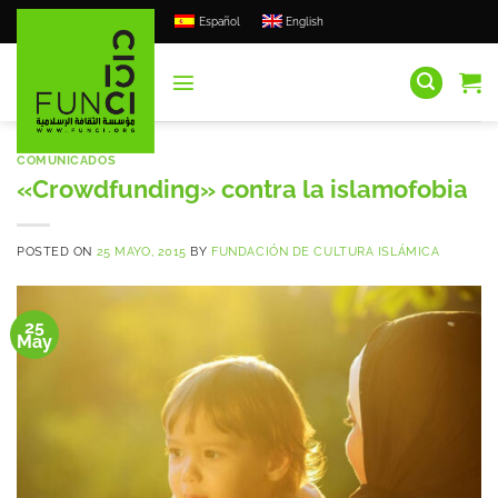
Saltar
Español
English
al
contenido
COMUNICADOS
«Crowdfunding» contra la islamofobia
POSTED ON
25 MAYO, 2015
BY
FUNDACIÓN DE CULTURA ISLÁMICA
25
May