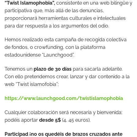
“
Twist Islamophobia
”
,
consistente en una web bilingüe y
participativa que, más allá de las denuncias,
proporcionará herramientas culturales e intelectuales
para dar respuesta a los argumentos del odio.
Hemos realizado esta campaña de recogida colectiva
de fondos, o crowfunding, con la plataforma
estadounidense “Launchgood”.
Tenemos un
plazo de 30 d
í
as
para sacarla adelante.
Con ello pretendemos crear, lanzar y dar contenido a la
web “Twist islamofobia”:
https://www.launchgood.com/twistislamophobia
Cualquier colaboración será necesaria y bienvenida;
podéis aportar
desde 5$
(4, 45 euros).
Participad
¡
no os quedéis de brazos cruzados ante