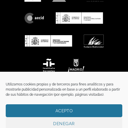
Utilizamos cookies propias y de terceros para fines analíticos y para
mostrarle publicidad personalizada en base a un perfil elaborado a partir
de sus hábitos de navegación (por ejemplo, páginas visitadas).
ACEPTO
INICIO
COMUNICACIÓN
CONTACTO
AVISO LEGAL
POLÍTICA DE PRIVACIDAD
POLÍTICA DE COOKIES
TÉRMINOS Y CONDICIONES
DENEGAR