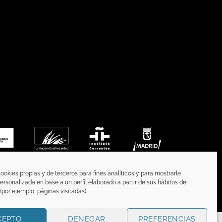
ookies propias y de terceros para fines analíticos y para mostrarle
ersonalizada en base a un perfil elaborado a partir de sus hábitos de
por ejemplo, páginas visitadas).
CEPTO
DENEGAR
PREFERENCIAS