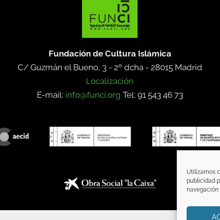
Fundación de Cultura Islámica
C/ Guzmán el Bueno, 3 - 2º dcha -
28015 Madrid
Localización
E-mail:
info@funci.org
Tel: 91 543 46 73
Utilizamos c
publicidad p
navegación (
A