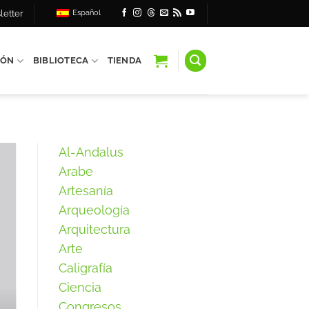
letter
Español
IÓN
BIBLIOTECA
TIENDA
Al-Andalus
Arabe
Artesanía
Arqueología
Arquitectura
Arte
Caligrafía
Ciencia
Congresos