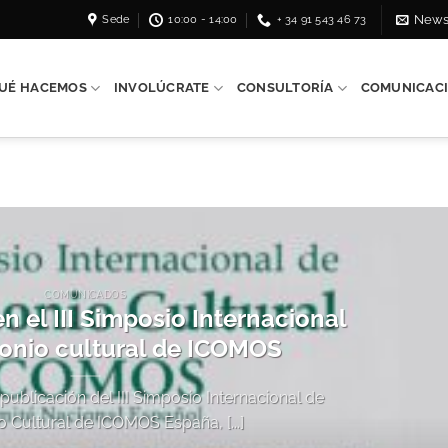
Sede
10:00 - 14:00
+ 34 91 543 46 73
News
UÉ HACEMOS
INVOLÚCRATE
CONSULTORÍA
COMUNICAC
COMUNICADOS
 el III Simposio Internacional
onio cultural de ICOMOS
 publicación del III Simposio Internacional de
o Cultural de ICOMOS España, [...]