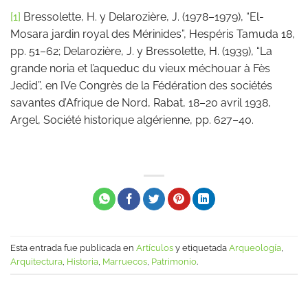
[1]
Bressolette, H. y Delarozière, J. (1978–1979), “El-
Mosara jardin royal des Mérinides”, Hespéris Tamuda 18,
pp. 51–62; Delarozière, J. y Bressolette, H. (1939), “La
grande noria et l’aqueduc du vieux méchouar à Fès
Jedid”, en IVe Congrès de la Fédération des sociétés
savantes d’Afrique de Nord, Rabat, 18–20 avril 1938,
Argel, Société historique algérienne, pp. 627–40.
Esta entrada fue publicada en
Artículos
y etiquetada
Arqueología
,
Arquitectura
,
Historia
,
Marruecos
,
Patrimonio
.