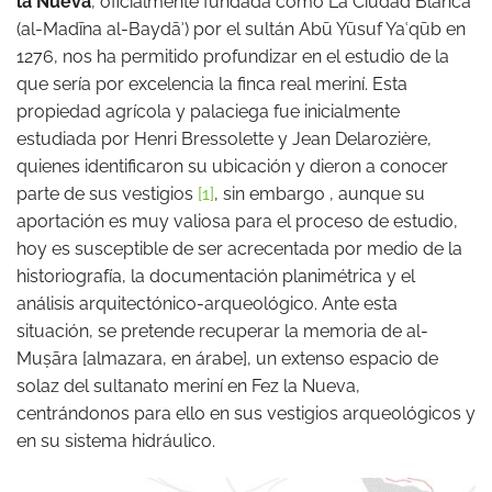
la Nueva
, oficialmente fundada como La Ciudad Blanca
(al-Madīna al-Baydāʾ) por el sultán Abū Yūsuf Yaʿqūb en
1276, nos ha permitido profundizar en el estudio de la
que sería por excelencia la finca real meriní. Esta
propiedad agrícola y palaciega fue inicialmente
estudiada por Henri Bressolette y Jean Delarozière,
quienes identificaron su ubicación y dieron a conocer
parte de sus vestigios
[1]
, sin embargo , aunque su
aportación es muy valiosa para el proceso de estudio,
hoy es susceptible de ser acrecentada por medio de la
historiografía, la documentación planimétrica y el
análisis arquitectónico-arqueológico. Ante esta
situación, se pretende recuperar la memoria de al-
Muṣāra [almazara, en árabe], un extenso espacio de
solaz del sultanato meriní en Fez la Nueva,
centrándonos para ello en sus vestigios arqueológicos y
en su sistema hidráulico.