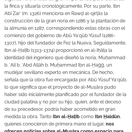
la finca y situarla cronológicamente. Por su parte, Ibn
Abī Zarʿ (m. 1326) menciona en Rawḍ al-qirṭās la
construcción de la gran noria en 1286 y la plantación de
la almunia en 1287, correspondiendo estas obras con el
comienzo del gobierno de Abū Yaʿqūb Yūsuf (1286-
1307), hijo del fundador de Fez la Nueva. Seguidamente,
Ibn al-Ḫaṭīb (1313-1374) proporcionó en al-Iḥāṭa la
identidad del ingeniero que diseñó la noria, Muḥammad
b. ʿAlī b. ʿAbd Allāh b. Muḥammad Ibn al-Ḥaǧǧ, un
mudéjar sevillano experto en mecánica. De hecho,
señala que la obra fue encargada por Abū Yūsuf Yaʿqūb,
lo que significa que el proyecto de al-Muṣāra pudo
haber sido inicialmente planificado por el fundador de la
ciudad palatina y no por su hijo, quien, ante el deceso
de su precedesor, podría haber acometido en gran
medida la obra. Tanto
Ibn al-Ḫaṭīb
como
Ibn Ḫaldūn
,
quienes conocieron de primera mano el lugar,
nos
ofrecen noticias sobre al-Muṣāra como espacio para