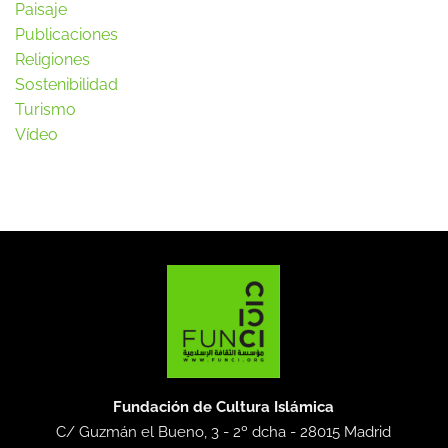
Paisaje
Publicaciones
Religiones
Sostenibilidad
Turismo
Vídeo
Fundación de Cultura Islámica
C/ Guzmán el Bueno, 3 - 2º dcha -
28015 Madrid