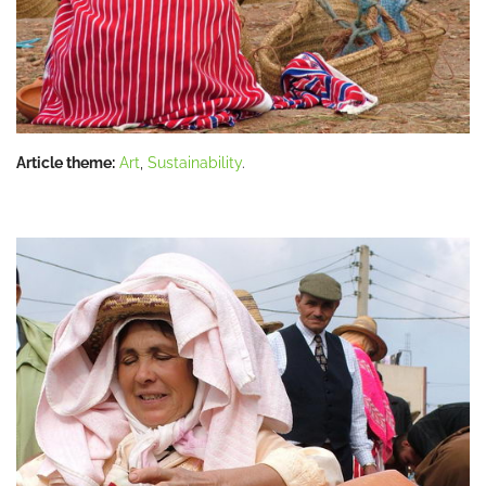
Article theme:
Art
,
Sustainability
.