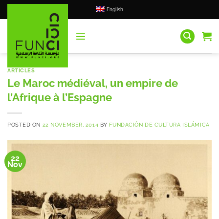
Skip
English
to
content
ARTICLES
Le Maroc médiéval, un empire de
l’Afrique à l’Espagne
POSTED ON
22 NOVEMBER, 2014
BY
FUNDACIÓN DE CULTURA ISLÁMICA
22
Nov