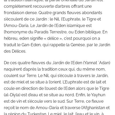
complètement recouverte d’arbres offrant une
frondaison dense. Quatre grands fleuves abondants
s’écoulent de ce Jardin : le Nil, l’Euphrate, le Tigre et
l’Amou-Daria. Le Jardin de l’Eden islamique est
l’homonyme du Paradis Terrestre, ou Eden biblique. En
hébreu, eden signifie « délice », c’est pourquoi on a
traduit le Gan-Eden, qui rappelle la Genèse, par le Jardin
des Délices.
De ces quatre fleuves du Jardin de l’Eden (Yannat `Adan)
naquirent d’après la tradition ceux qui, du même nom,
coulent sur Terre. Le Nil, qui s’écoule à travers le Jardin,
est de miel et se situe à l’orient. L’Euphrate est de lait et
coule en direction de l’ouest de l’Eden alors que le Tigre
(al-Diyla) est d’eau et se situe au nord. Enfin, le Yayhun
est de vin et s’écoule vers le sud. Sur Terre, ce fleuve
reçoit le nom de Amou-Daria et traverse l’Afghanistan et
la région du Turkestan. Le miel, le lait, l’eau et le vin, à