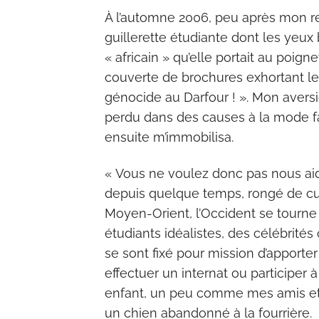
À l’automne 2006, peu après mon ret
guillerette étudiante dont les yeux 
« africain » qu’elle portait au poigne
couverte de brochures exhortant les é
génocide au Darfour ! ». Mon aversi
perdu dans des causes à la mode faill
ensuite m’immobilisa.
« Vous ne voulez donc pas nous aider
depuis quelque temps, rongé de culp
Moyen-Orient, l’Occident se tourne 
étudiants idéalistes, des célébrit
se sont fixé pour mission d’apporter 
effectuer un internat ou participer
enfant, un peu comme mes amis et 
un chien abandonné à la fourrière.