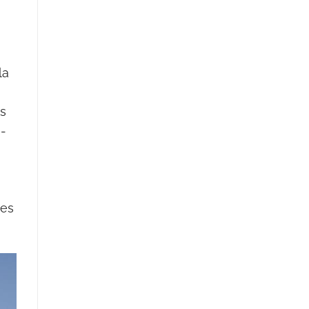
la
es
e-
les