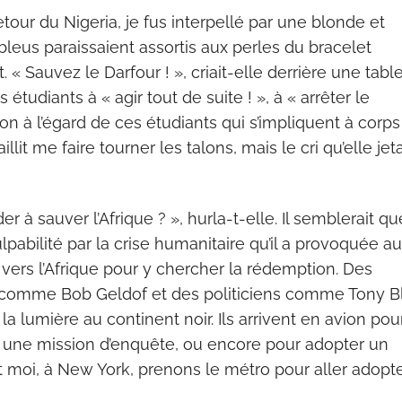
our du Nigeria, je fus interpellé par une blonde et
bleus paraissaient assortis aux perles du bracelet
t. « Sauvez le Darfour ! », criait-elle derrière une tabl
tudiants à « agir tout de suite ! », à « arrêter le
on à l’égard de ces étudiants qui s’impliquent à corps
it me faire tourner les talons, mais le cri qu’elle jet
 à sauver l’Afrique ? », hurla-t-elle. Il semblerait qu
abilité par la crise humanitaire qu’il a provoquée au
vers l’Afrique pour y chercher la rédemption. Des
és comme Bob Geldof et des politiciens comme Tony Bl
la lumière au continent noir. Ils arrivent en avion pou
 à une mission d’enquête, ou encore pour adopter un
moi, à New York, prenons le métro pour aller adopt