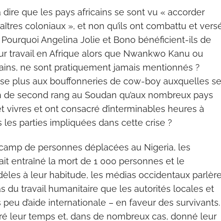
 dire que les pays africains se sont vu « accorder
îtres coloniaux », et non qu’ils ont combattu et vers
? Pourquoi Angelina Jolie et Bono bénéficient-ils de
eur travail en Afrique alors que Nwankwo Kanu ou
ins, ne sont pratiquement jamais mentionnés ?
resse plus aux bouffonneries de cow-boy auxquelles s
in de second rang au Soudan qu’aux nombreux pays
et vivres et ont consacré d’interminables heures à
les parties impliquées dans cette crise ?
 un camp de personnes déplacées au Nigeria, les
it entraîné la mort de 1 000 personnes et le
èles à leur habitude, les médias occidentaux parlèr
du travail humanitaire que les autorités locales et
 peu d’aide internationale – en faveur des survivants.
cré leur temps et, dans de nombreux cas, donné leur