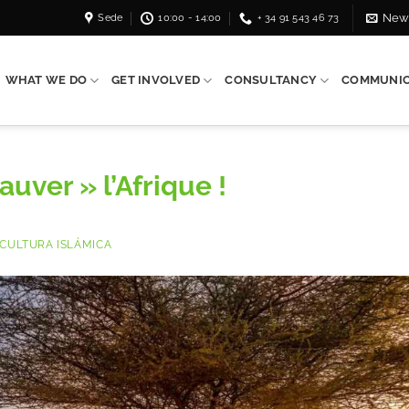
Sede
10:00 - 14:00
+ 34 91 543 46 73
News
WHAT WE DO
GET INVOLVED
CONSULTANCY
COMMUNIC
auver » l’Afrique !
CULTURA ISLÁMICA