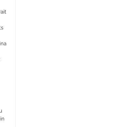
ait
ts
ina
x
u
ain