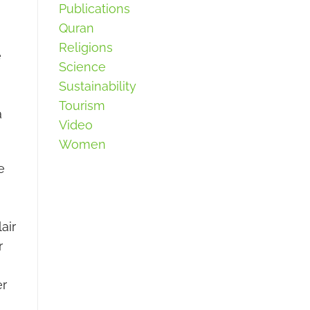
Publications
Quran
Religions
e
Science
Sustainability
Tourism
a
Video
Women
e
air
r
er