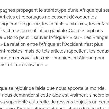
agnes propagent le stéréotype d’une Afrique qui ser
 Articles et reportages ne cessent d’évoquer les
eigneurs de guerre, les conflits « tribaux », les enfan
t victimes de mutilation génitale. Ces descriptions
e « Bono peut-il sauver l’Afrique ? » ou « Les Brangel
» La relation entre l’Afrique et l’Occident n’est plus
 racistes, mais de tels articles rappellent les beau
and on envoyait des missionnaires en Afrique pour
t et la « civilisation ».
 que se réjouir de l’aide que nous apporte le monde,
nous demander si cette aide est vraiment sincère o
er sa supériorité culturelle. Je ressens toujours un cert
itative, l’organisateur récite une litanie de désastres