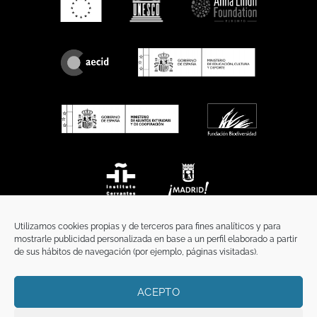
Utilizamos cookies propias y de terceros para fines analíticos y para
mostrarle publicidad personalizada en base a un perfil elaborado a partir
de sus hábitos de navegación (por ejemplo, páginas visitadas).
ACEPTO
INICIO
COMUNICACIÓN
CONTACTO
AVISO LEGAL
POLÍTICA DE PRIVACIDAD
POLÍTICA DE COOKIES