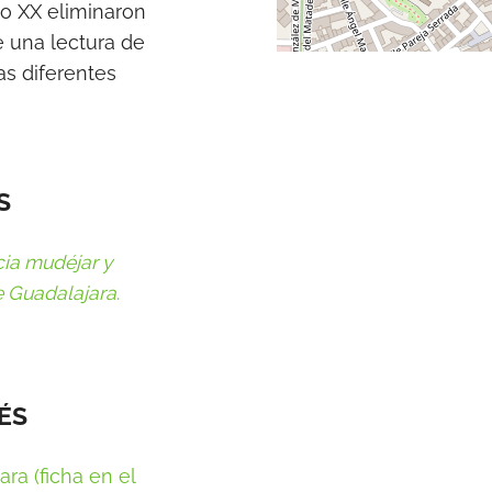
lo XX eliminaron
e una lectura de
as diferentes
S
cia mudéjar y
e Guadalajara
.
ÉS
ra (ficha en el