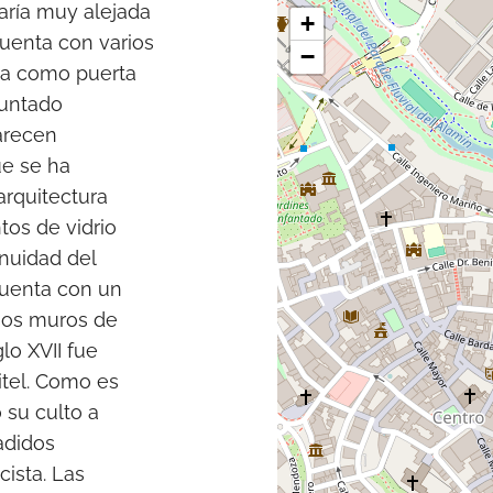
aría muy alejada
+
cuenta con varios
−
ida como puerta
puntado
arecen
ue se ha
arquitectura
os de vidrio
nuidad del
 cuenta con un
sos muros de
lo XVII fue
itel. Como es
 su culto a
adidos
cista. Las