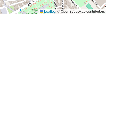
Leaflet
|
© OpenStreetMap contributors