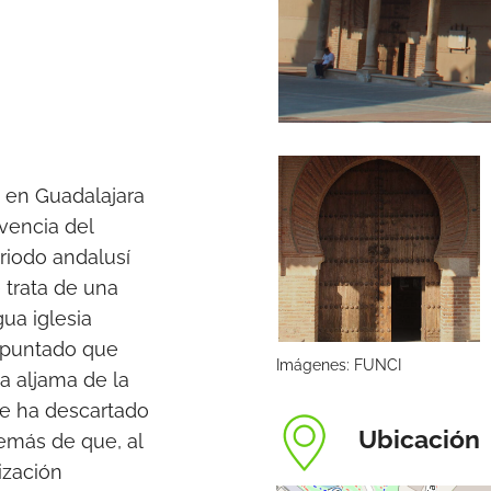
e en Guadalajara
vencia del
riodo andalusí
e trata de una
gua iglesia
apuntado que
Imágenes: FUNCI
a aljama de la
 se ha descartado
Ubicación
demás de que, al
ización