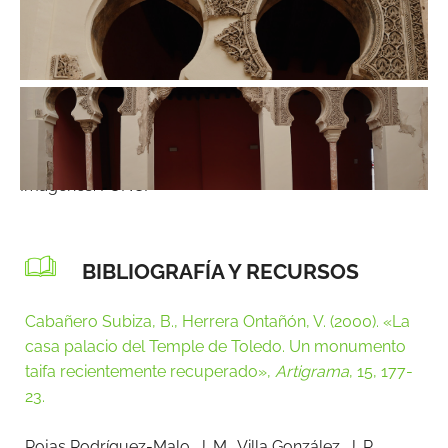
Imágenes: FUNCI
BIBLIOGRAFÍA Y RECURSOS
Cabañero Subiza, B., Herrera Ontañón, V. (2000). «La
casa palacio del Temple de Toledo. Un monumento
taifa recientemente recuperado»,
Artigrama
, 15, 177-
23.
Rojas Rodríguez-Malo, J. M., Villa González, J. R.