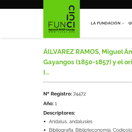
Saltar
al
contenido
LA FUNDACIÓN
Q
ÁlLVAREZ RAMOS, Miguel Ángel
Gayangos (1850-1857) y el or
I...
Nº Registro:
74472
Año:
1
Descriptores:
Andalus, andalusíes
Bibliografía. Biblioteconomía. Codicol