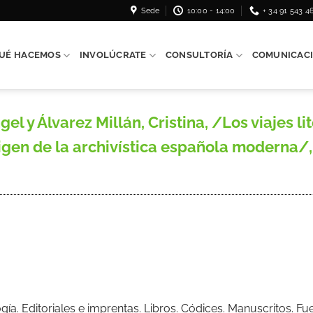
Sede
10:00 - 14:00
+ 34 91 543 4
UÉ HACEMOS
INVOLÚCRATE
CONSULTORÍA
COMUNICAC
 y Álvarez Millán, Cristina, /Los viajes li
igen de la archivística española moderna/
ogía. Editoriales e imprentas. Libros. Códices. Manuscritos. 