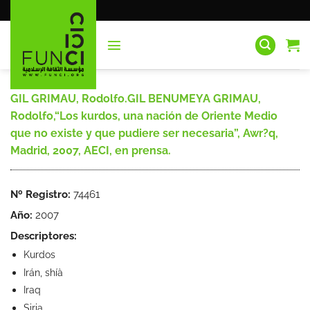
Saltar
al
contenido
GIL GRIMAU, Rodolfo.GIL BENUMEYA GRIMAU,
Rodolfo,“Los kurdos, una nación de Oriente Medio
que no existe y que pudiere ser necesaria”, Awr?q,
Madrid, 2007, AECI, en prensa.
Nº Registro:
74461
Año:
2007
Descriptores:
Kurdos
Irán, shíà
Iraq
Siria